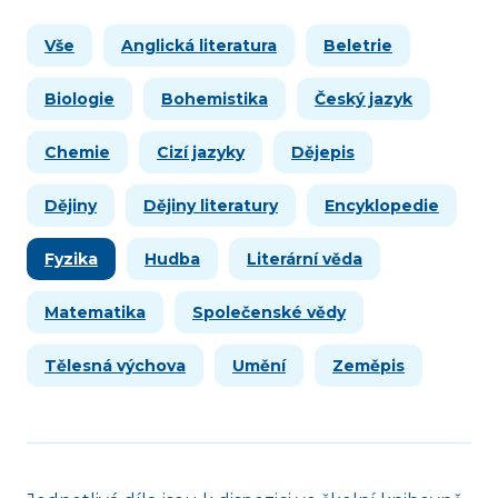
Vše
Anglická literatura
Beletrie
Biologie
Bohemistika
Český jazyk
Chemie
Cizí jazyky
Dějepis
Dějiny
Dějiny literatury
Encyklopedie
Fyzika
Hudba
Literární věda
Matematika
Společenské vědy
Tělesná výchova
Umění
Zeměpis