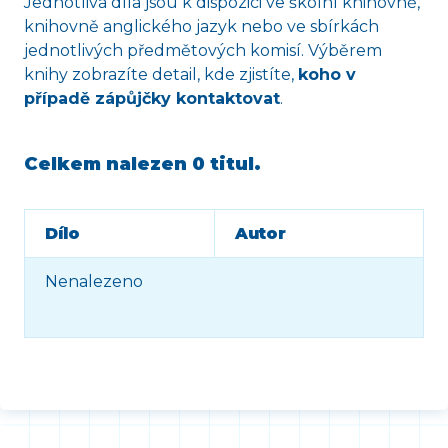
Jednotlivá díla jsou k dispozici ve školní knihovně,
knihovně anglického jazyk nebo ve sbírkách
jednotlivých předmětových komisí. Výběrem
knihy zobrazíte detail, kde zjistíte,
koho v
případě zápůjčky kontaktovat
.
Celkem nalezen
0 titul
.
Dílo
Autor
Nenalezeno