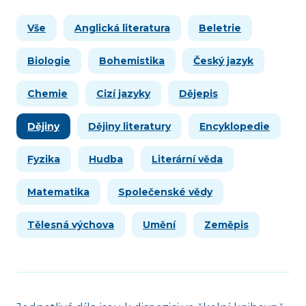
Vše
Anglická literatura
Beletrie
Biologie
Bohemistika
Český jazyk
Chemie
Cizí jazyky
Dějepis
Dějiny
Dějiny literatury
Encyklopedie
Fyzika
Hudba
Literární věda
Matematika
Společenské vědy
Tělesná výchova
Umění
Zeměpis