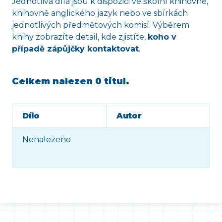
Jednotlivá díla jsou k dispozici ve školní knihovně,
knihovně anglického jazyk nebo ve sbírkách
jednotlivých předmětových komisí. Výběrem
knihy zobrazíte detail, kde zjistíte,
koho v
případě zápůjčky kontaktovat
.
Celkem nalezen
0 titul
.
Dílo
Autor
Nenalezeno