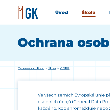
Úvod
Škola
Ochrana osob
Gymnázium Kolín
>
Škola
>
GDPR
Ve všech zemích Evropské unie pla
osobních údajů (General Data Prot
každého, kdo shromažďuje nebo z