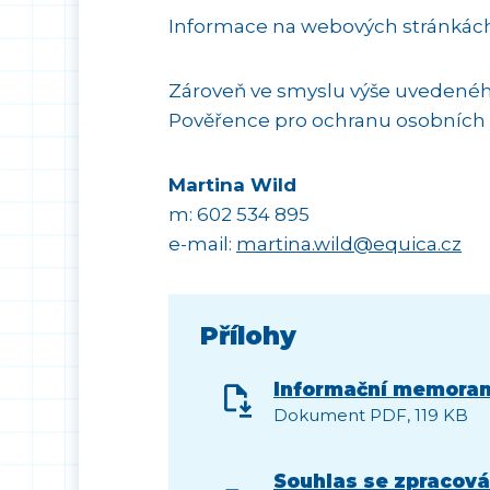
Informace na webových stránká
Zároveň ve smyslu výše uvedenéh
Pověřence pro ochranu osobních 
Martina Wild
m: 602 534 895
e-mail:
martina.wild@equica.cz
Přílohy
Informační memora
Dokument PDF, 119 KB
Souhlas se zpracová