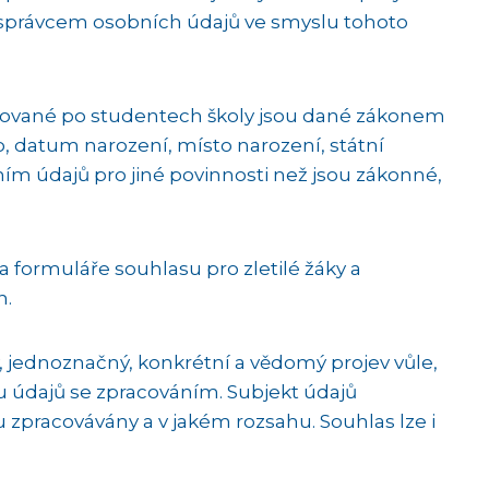
 správcem osobních údajů ve smyslu tohoto
dované po studentech školy jsou dané zákonem
o, datum narození, místo narození, státní
áním údajů pro jiné povinnosti než jsou zákonné,
a formuláře souhlasu pro zletilé žáky a
h.
, jednoznačný, konkrétní a vědomý projev vůle,
u údajů se zpracováním. Subjekt údajů
zpracovávány a v jakém rozsahu. Souhlas lze i