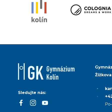
Gymnáz
Žižkova
ka
Sledujte nás:
+42
Po–