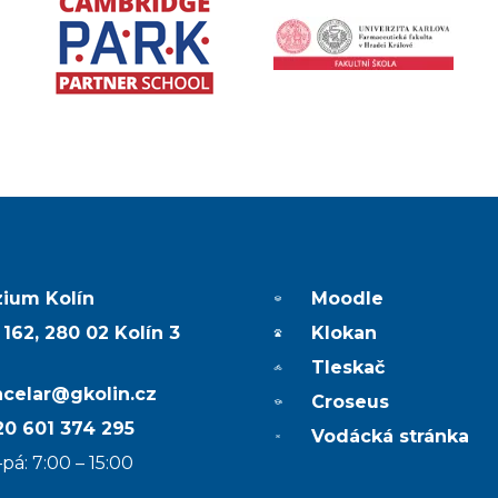
ium Kolín
Moodle
 162, 280 02 Kolín 3
Klokan
Tleskač
ncelar@gkolin.cz
Croseus
0 601 374 295
Vodácká stránka
pá: 7:00 – 15:00