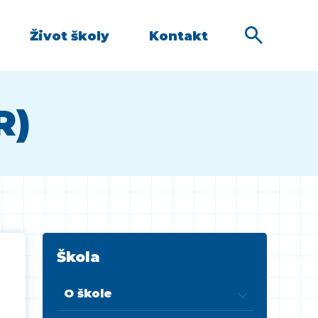
Život školy
Kontakt
R)
Škola
O škole