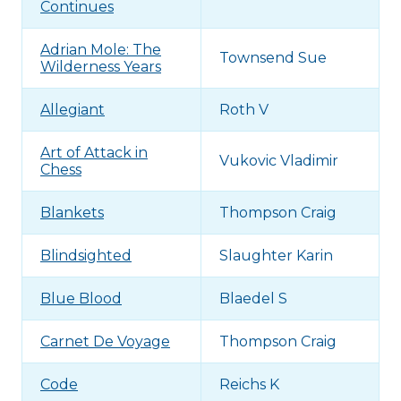
Continues
Adrian Mole: The
Townsend Sue
Wilderness Years
Allegiant
Roth V
Art of Attack in
Vukovic Vladimir
Chess
Blankets
Thompson Craig
Blindsighted
Slaughter Karin
Blue Blood
Blaedel S
Carnet De Voyage
Thompson Craig
Code
Reichs K