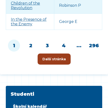
Children of the
Robinson P
Revolution
In the Presence of
George E
the Enemy
1
2
3
4
...
296
Další stránka
Studenti
Školní kalendář