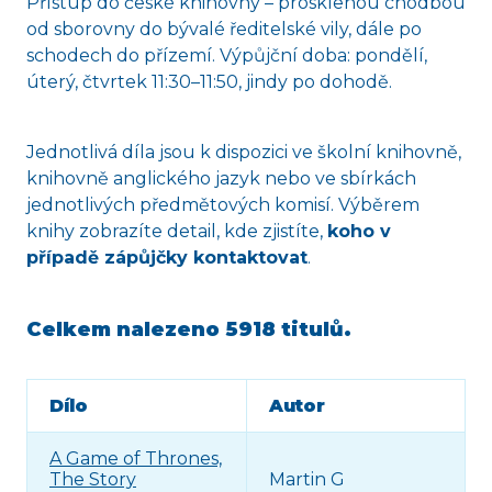
Přístup do české knihovny – prosklenou chodbou
od sborovny do bývalé ředitelské vily, dále po
schodech do přízemí. Výpůjční doba: pondělí,
úterý, čtvrtek 11:30–11:50, jindy po dohodě.
Jednotlivá díla jsou k dispozici ve školní knihovně,
knihovně anglického jazyk nebo ve sbírkách
jednotlivých předmětových komisí. Výběrem
knihy zobrazíte detail, kde zjistíte,
koho v
případě zápůjčky kontaktovat
.
Celkem nalezeno
5918 titulů
.
Dílo
Autor
A Game of Thrones,
The Story
Martin G