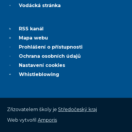
Vodácká stránka
RSS kanál
Mapa webu
Prohlášení o přístupnosti
Ochrana osobních údajů
Nastavení cookies
Whistleblowing
Zřizovatelem školy je
Středočeský kraj
Web v
yt
vořil
Amporis