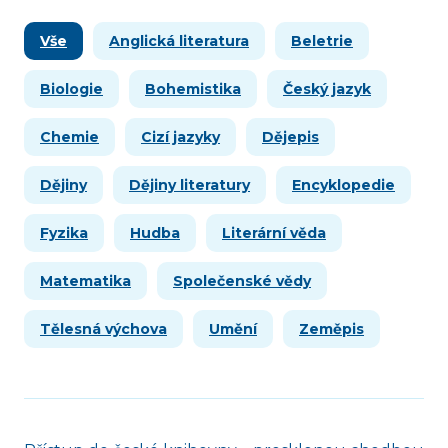
Vše
Anglická literatura
Beletrie
Biologie
Bohemistika
Český jazyk
Chemie
Cizí jazyky
Dějepis
Dějiny
Dějiny literatury
Encyklopedie
Fyzika
Hudba
Literární věda
Matematika
Společenské vědy
Tělesná výchova
Umění
Zeměpis