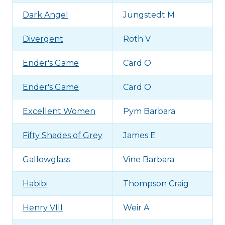
Dark Angel
Jungstedt M
Divergent
Roth V
Ender's Game
Card O
Ender's Game
Card O
Excellent Women
Pym Barbara
Fifty Shades of Grey
James E
Gallowglass
Vine Barbara
Habibi
Thompson Craig
Henry VIII
Weir A