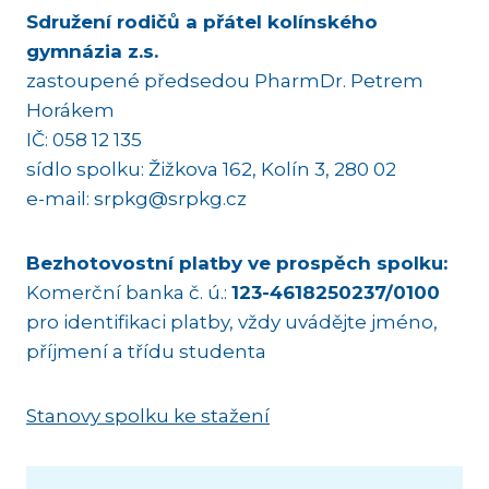
Sdružení rodičů a přátel kolínského
gymnázia z.s.
zastoupené předsedou PharmDr. Petrem
Horákem
IČ: 058 12 135
sídlo spolku: Žižkova 162, Kolín 3, 280 02
e-mail: srpkg@srpkg.cz
Bezhotovostní platby ve prospěch spolku:
Komerční banka č. ú.:
123-4618250237/0100
pro identifikaci platby, vždy uvádějte jméno,
příjmení a třídu studenta
Stanovy spolku ke stažení