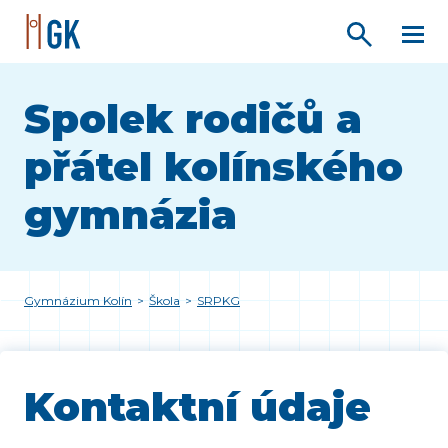
Spolek rodičů a
přátel kolínského
gymnázia
Gymnázium Kolín
>
Škola
>
SRPKG
Kontaktní údaje