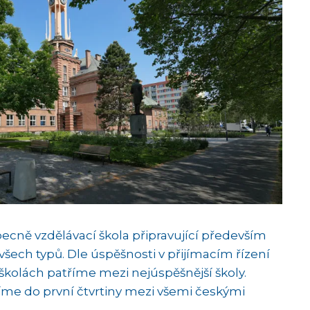
ecně vzdělávací škola připravující především
šech typů. Dle úspěšnosti v přijímacím řízení
kolách patříme mezi nejúspěšnější školy.
íme do první čtvrtiny mezi všemi českými