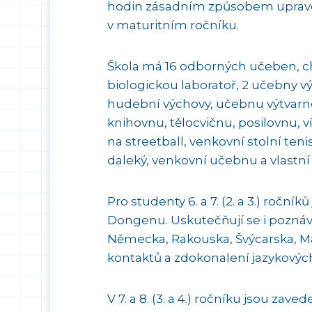
hodin zásadním způsobem uprave
v maturitním ročníku.
Škola má 16 odborných učeben, che
biologickou laboratoř, 2 učebny v
hudební výchovy, učebnu výtvarné
knihovnu, tělocvičnu, posilovnu, 
na streetball, venkovní stolní teni
daleký, venkovní učebnu a vlastní
Pro studenty 6. a 7. (2. a 3.) ro
Dongenu. Uskutečňují se i poznáva
Německa, Rakouska, Švýcarska, Maďa
kontaktů a zdokonalení jazykových
V 7. a 8. (3. a 4.) ročníku jsou za