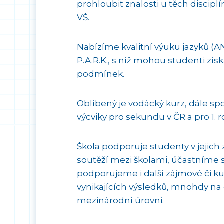
prohloubit znalosti u těch discip
VŠ.
Nabízíme kvalitní výuku jazyků (A
P.A.R.K., s níž mohou studenti zís
podmínek.
Oblíbený je vodácký kurz, dále spor
výcviky pro sekundu v ČR a pro 1. 
Škola podporuje studenty v jejic
soutěží mezi školami, účastníme 
podporujeme i další zájmové či kul
vynikajících výsledků, mnohdy na
mezinárodní úrovni.