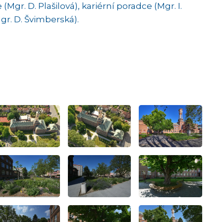
gr. D. Plašilová), kariérní poradce (Mgr. I.
r. D. Švimberská).