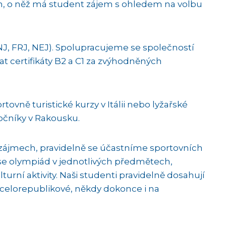
lín, o něž má student zájem s ohledem na volbu
NJ, FRJ, NEJ). Spolupracujeme se společností
kat certifikáty B2 a C1 za zvýhodněných
tovně turistické kurzy v Itálii nebo lyžařské
ročníky v Rakousku.
h zájmech, pravidelně se účastníme sportovních
se olympiád v jednotlivých předmětech,
turní aktivity. Naši studenti pravidelně dosahují
 celorepublikové, někdy dokonce i na