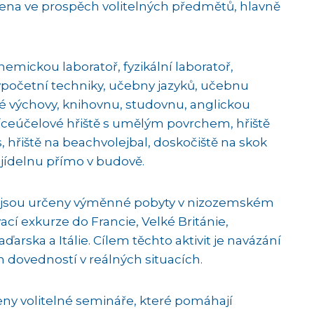
na ve prospěch volitelných předmětů, hlavně
mickou laboratoř, fyzikální laboratoř,
ýpočetní techniky, učebny jazyků, učebnu
 výchovy, knihovnu, studovnu, anglickou
víceúčelové hřiště s umělým povrchem, hřiště
s, hřiště na beachvolejbal, doskočiště na skok
 jídelnu přímo v budově.
čníků jsou určeny výměnné pobyty v nizozemském
cí exkurze do Francie, Velké Británie,
rska a Itálie. Cílem těchto aktivit je navázání
 dovedností v reálných situacích.
vedeny volitelné semináře, které pomáhají