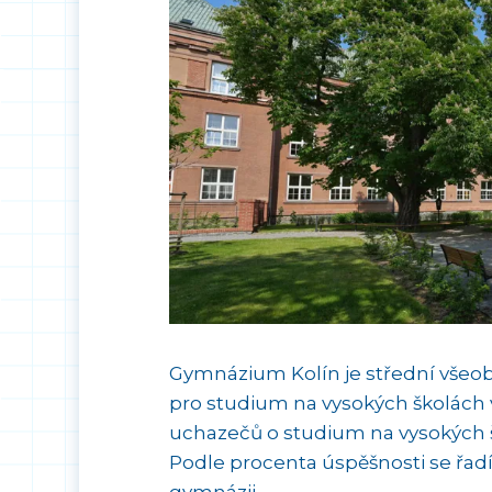
Gymnázium Kolín je střední všeob
pro studium na vysokých školách v
uchazečů o studium na vysokých š
Podle procenta úspěšnosti se řad
gymnázii.