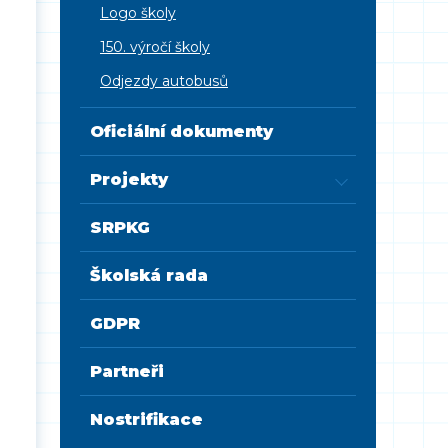
Logo školy
150. výročí školy
Odjezdy autobusů
Oficiální dokumenty
Projekty
SRPKG
Školská rada
GDPR
Partneři
Nostrifikace