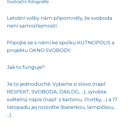
Ilustrační fotografie
Letošní volby nám připomněly, že svoboda
není samozřejmostí.
Připojte se s námi ke spolku KUTNOPOLIS a
projektu OKNO SVOBODY.
Jak to funguje?
Je to jednoduché. Vyberte si slovo (např.
RESPEKT, SVOBODA, DAILOG, ...), vyrobte
světelný nápis (např. z kartonu, čtvrtky, ...) a 17.
listopadu jej rozsviťte (baterkou, lampičkou,
...).