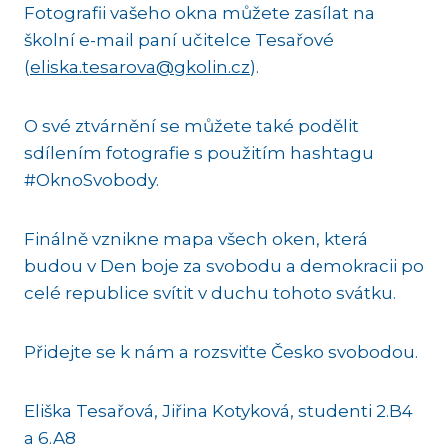
Fotografii vašeho okna můžete zasílat na
školní e-mail paní učitelce Tesařové
(
eliska.tesarova@gkolin.cz
).
O své ztvárnění se můžete také podělit
sdílením fotografie s použitím hashtagu
#OknoSvobody.
Finálně vznikne mapa všech oken, která
budou v Den boje za svobodu a demokracii po
celé republice svítit v duchu tohoto svátku.
Přidejte se k nám a rozsviťte Česko svobodou.
Eliška Tesařová, Jiřina Kotyková, studenti 2.B4
a 6.A8