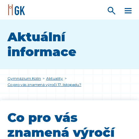
Aktuální
informace
Gymnázium Kolín
>
Aktuality
>
Co pro vás znamená výročí 17. listopadu?
Co pro vás
znamená výročí