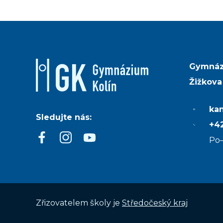
Gymnáz
Žižkova
ka
Sledujte nás:
+42
Po–
Zřizovatelem školy je
Středočeský kraj