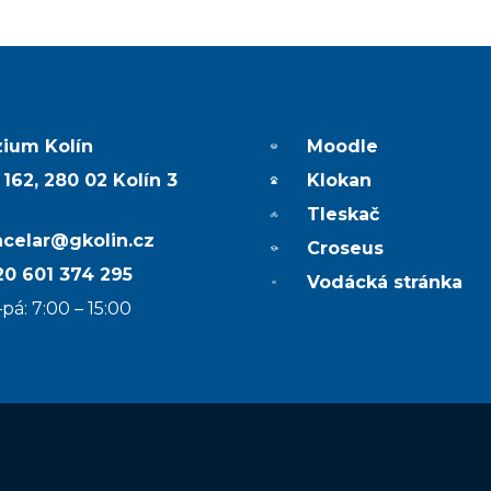
ium Kolín
Moodle
 162, 280 02 Kolín 3
Klokan
Tleskač
ncelar@gkolin.cz
Croseus
0 601 374 295
Vodácká stránka
pá: 7:00 – 15:00