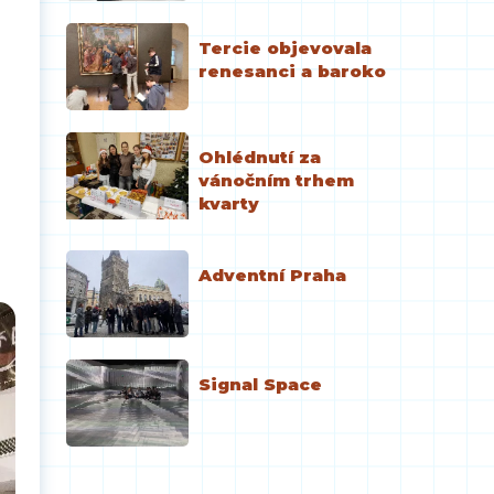
Tercie objevovala
renesanci a baroko
Ohlédnutí za
vánočním trhem
kvarty
Adventní Praha
Signal Space