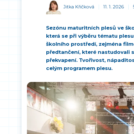
Jitka Křičková
11. 1. 2026
Sezónu maturitních plesů ve škol
která se při výběru tématu plesu
školního prostředí, zejména fil
předtančení, které nastudovali 
překvapení. Tvořivost, nápadito
celým programem plesu.