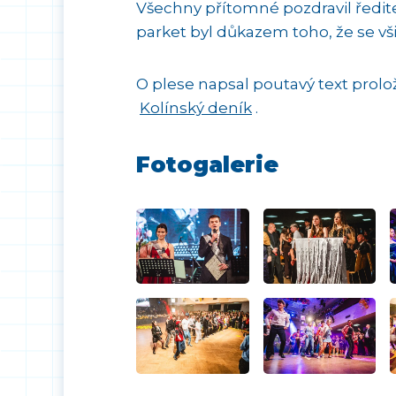
Všechny přítomné pozdravil ředitel
parket byl důkazem toho, že se vši
O plese napsal poutavý text prolo
Kolínský deník
.
Fotogalerie