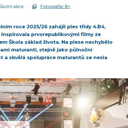
Školní akce
Fotografie: 8×
ním roce 2025/26 zahájil ples třídy 4.B4,
 inspirovala prvorepublikovými filmy ze
mem Škola základ života. Na plese nechybělo
sami maturanti, stejně jako půlnoční
st a skvělá spolupráce maturantů se nesla