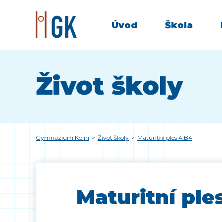
Úvod
Škola
Život školy
Gymnázium Kolín
>
Život školy
>
Maturitní ples 4.B4
Maturitní ple