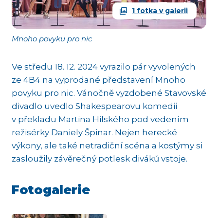
1 fotka v galerii
Mnoho povyku pro nic
Ve středu 18. 12. 2024 vyrazilo pár vyvolených
ze 4B4 na vyprodané představení Mnoho
povyku pro nic. Vánočně vyzdobené Stavovské
divadlo uvedlo Shakespearovu komedii
v překladu Martina Hilského pod vedením
režisérky Daniely Špinar. Nejen herecké
výkony, ale také netradiční scéna a kostýmy si
zasloužily závěrečný potlesk diváků vstoje.
Fotogalerie