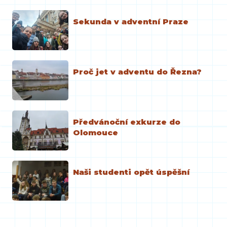
Sekunda v adventní Praze
Proč jet v adventu do Řezna?
Předvánoční exkurze do
Olomouce
Naši studenti opět úspěšní