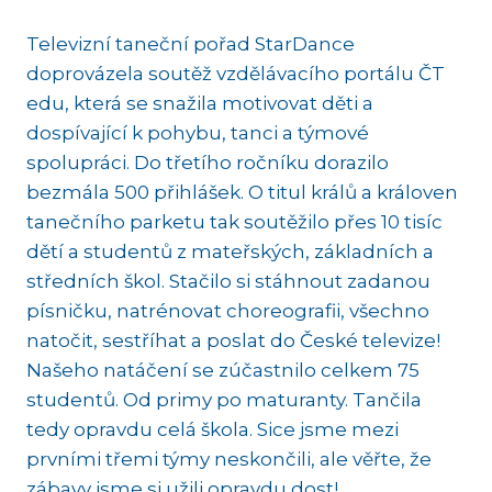
Televizní taneční pořad StarDance
doprovázela soutěž vzdělávacího portálu ČT
edu, která se snažila motivovat děti a
dospívající k pohybu, tanci a týmové
spolupráci. Do třetího ročníku dorazilo
bezmála 500 přihlášek. O titul králů a královen
tanečního parketu tak soutěžilo přes 10 tisíc
dětí a studentů z mateřských, základních a
středních škol. Stačilo si stáhnout zadanou
písničku, natrénovat choreografii, všechno
natočit, sestříhat a poslat do České televize!
Našeho natáčení se zúčastnilo celkem 75
studentů. Od primy po maturanty. Tančila
tedy opravdu celá škola. Sice jsme mezi
prvními třemi týmy neskončili, ale věřte, že
zábavy jsme si užili opravdu dost!