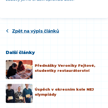
Zpět na výpis článků
Další články
Přednášky Veroniky Fejtové,
studentky restaurátorství
Úspěch v okresním kole NEJ
olympiády