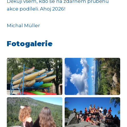
Děkuji všem, kdo se na zdárném průběhu
akce podíleli. Ahoj 2026!
Michal Müller
Fotogalerie