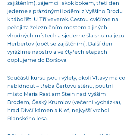
zajištěním), zájemci i skok bokem, třetí den
jedeme s prázdnými loděmi z Vyššího Brodu
k tábořišti U Tří veverek. Cestou cvičíme na
peřeji za železničním mostem a jiných
vhodných místech a sjedeme šlajsnu na jezu
Herbertov (opět se zajištěním). Další den
vyrážíme naostro a ve čtyřech etapách
doplujeme do Boršova.
Součástí kursu jsou i výlety, okolí Vltavy má co
nabídnout – třeba Čertovu stěnu, poutní
místo Maria Rast am Stein nad Vyšším
Brodem, Český Krumlov (večerní vycházka),
hrad Dívčí kámen a Kleť, nejvyšší vrchol
Blanského lesa.