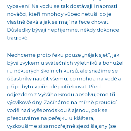
vybavení. Na vodu se tak dostávají i naprostí
nováčci, kteří mnohdy vůbec netuší, co je
vlastně čeká a jak se mají na řece chovat.
Důsledky bývají nepříjemné, někdy dokonce
tragické.
Nechceme proto řeku pouze „nějak sjet“, jak
bývá zvykem u svátečních výletníků a bohužel
i u některých školních kursů, ale snažíme se
účastníky naučit všemu, co mohou na vodě a
při pobytu v přírodě potřebovat. Před
odjezdem z Vyššího Brodu absolvujeme tři
výcvikové dny. Začínáme na mírně proudící
vodě nad vyšebrodskou šlajsnou, pak se
přesouváme na peřejku u kláštera,
vyzkoušíme si samozřejmě sjezd šlajsny (se