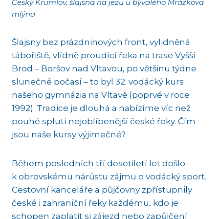
Český Krumlov, šlajsna na jezu u bývalého Mrázkova
mlýna
Šlajsny bez prázdninových front, vylidněná
tábořiště, vlídně proudící řeka na trase Vyšší
Brod – Boršov nad Vltavou, po většinu týdne
slunečné počasí – to byl 32. vodácký kurs
našeho gymnázia na Vltavě (poprvé v roce
1992). Tradice je dlouhá a nabízíme víc než
pouhé splutí nejoblíbenější české řeky. Čím
jsou naše kursy výjimečné?
Během posledních tří desetiletí let došlo
k obrovskému nárůstu zájmu o vodácký sport.
Cestovní kanceláře a půjčovny zpřístupnily
české i zahraniční řeky každému, kdo je
schopen zaplatit si zájezd nebo zapůjčení