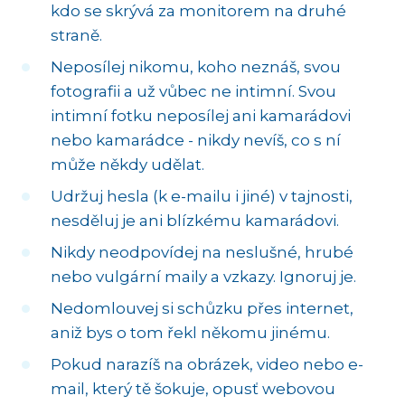
kdo se skrývá za monitorem na druhé
straně.
Neposílej nikomu, koho neznáš, svou
fotografii a už vůbec ne intimní. Svou
intimní fotku neposílej ani kamarádovi
nebo kamarádce - nikdy nevíš, co s ní
může někdy udělat.
Udržuj hesla (k e-mailu i jiné) v tajnosti,
nesděluj je ani blízkému kamarádovi.
Nikdy neodpovídej na neslušné, hrubé
nebo vulgární maily a vzkazy. Ignoruj je.
Nedomlouvej si schůzku přes internet,
aniž bys o tom řekl někomu jinému.
Pokud narazíš na obrázek, video nebo e-
mail, který tě šokuje, opusť webovou