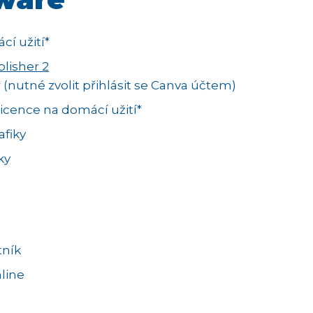
cí užití*
lisher 2
 (nutné zvolit přihlásit se Canva účtem)
licence na domácí užití*
afiky
ky
tník
line