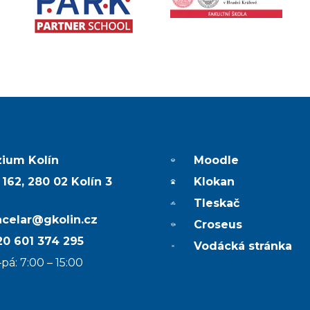
ium Kolín
Moodle
 162, 280 02 Kolín 3
Klokan
Tleskač
ncelar@gkolin.cz
Croseus
0 601 374 295
Vodácká stránka
pá: 7:00 – 15:00