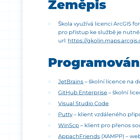
Zeměpis
Škola využívá licenci ArcGIS 
pro přístup ke službě je nutné
url:
https://gkolin.maps.arcgis
Programován
JetBrains
– školní licence na d
GitHub Enterprise
– školní lic
Visual Studio Code
Putty
– klient vzdáleného připo
WinScp
– klient pro přenos sou
AppachFriends
(XAMPP) – web