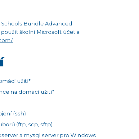
for Schools Bundle Advanced
 použít školní Microsoft účet a
.com/
í
omácí užití*
ence na domácí užití*
jení (ssh)
borů (ftp, scp, sftp)
server a mysql server pro Windows