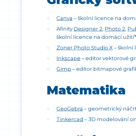
Canva
– školní licence na domá
Afinity
Designer 2
,
Photo 2
,
Pub
školní licence na domácí užití*
Zoner Photo Studio X
– školní 
Inkscape
– editor vektorové gr
Gimp
– editor bitmapové grafi
Matematika
GeoGebra
– geometrický náčr
Tinkercad
– 3D modelování on