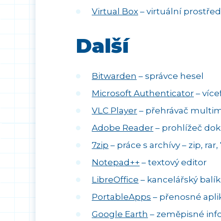
Virtual Box
– virtuální prostř
Další
Bitwarden
– správce hesel
Microsoft Authenticator
– více
VLC Player
– přehrávač multim
Adobe Reader
– prohlížeč do
7zip
– práce s archívy – zip, rar, 7z
Notepad++
– textový editor
LibreOffice
– kancelářský balík,
PortableApps
– přenosné aplik
Google Earth
– zeměpisné info