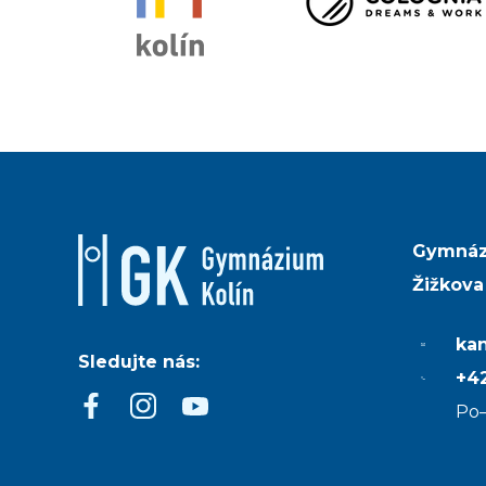
Gymnáz
Žižkova
ka
Sledujte nás:
+42
Po–