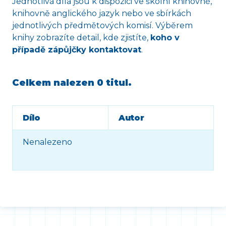
Jednotlivá díla jsou k dispozici ve školní knihovně,
knihovně anglického jazyk nebo ve sbírkách
jednotlivých předmětových komisí. Výběrem
knihy zobrazíte detail, kde zjistíte,
koho v
případě zápůjčky kontaktovat
.
Celkem nalezen
0 titul
.
Dílo
Autor
Nenalezeno