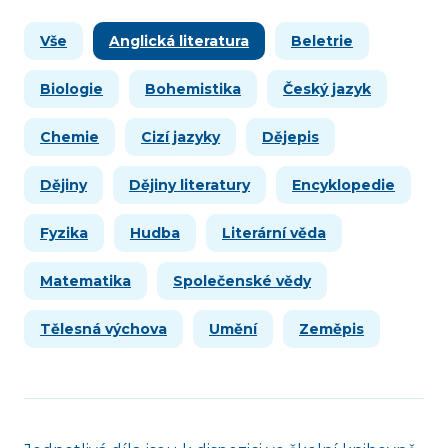
Vše
Anglická literatura
Beletrie
Biologie
Bohemistika
Český jazyk
Chemie
Cizí jazyky
Dějepis
Dějiny
Dějiny literatury
Encyklopedie
Fyzika
Hudba
Literární věda
Matematika
Společenské vědy
Tělesná výchova
Umění
Zeměpis