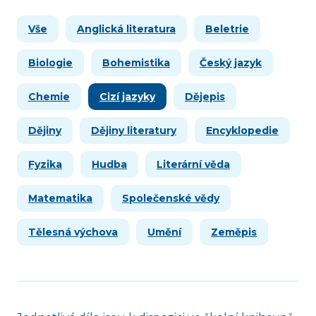
Vše
Anglická literatura
Beletrie
Biologie
Bohemistika
Český jazyk
Chemie
Cizí jazyky
Dějepis
Dějiny
Dějiny literatury
Encyklopedie
Fyzika
Hudba
Literární věda
Matematika
Společenské vědy
Tělesná výchova
Umění
Zeměpis