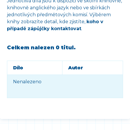
Jednotlivá díla jsou k dispozici ve školní knihovně,
knihovně anglického jazyk nebo ve sbírkách
jednotlivých předmětových komisí. Výběrem
knihy zobrazíte detail, kde zjistíte,
koho v
případě zápůjčky kontaktovat
.
Celkem nalezen
0 titul
.
Dílo
Autor
Nenalezeno