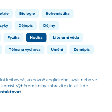
etrie
Biologie
Bohemistika
azyky
Dějepis
Dějiny
Fyzika
Hudba
Literární věda
Tělesná výchova
Umění
Zeměpis
kolní knihovně, knihovně anglického jazyk nebo ve
komisí. Výběrem knihy zobrazíte detail, kde
ontaktovat
.