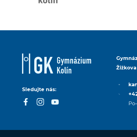
Gymnáz
Žižkova
ka
Sledujte nás:
+42
Po–