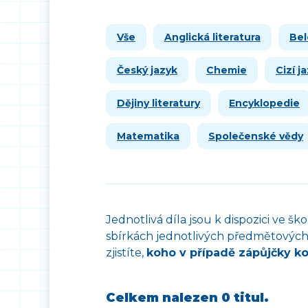
Vše
Anglická literatura
Bel
Český jazyk
Chemie
Cizí j
Dějiny literatury
Encyklopedie
Matematika
Společenské vědy
Jednotlivá díla jsou k dispozici ve š
sbírkách jednotlivých předmětových 
zjistíte,
koho v případě zápůjčky k
Celkem nalezen
0 titul
.