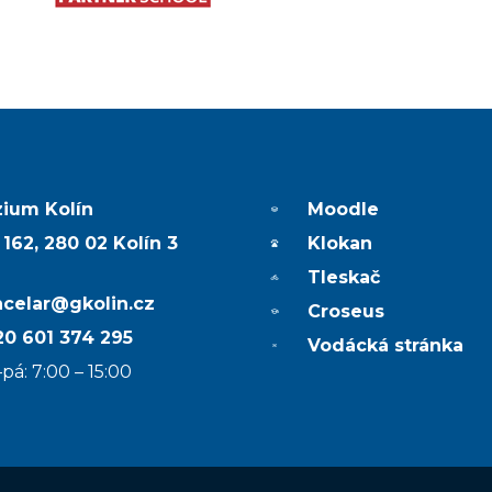
ium Kolín
Moodle
 162, 280 02 Kolín 3
Klokan
Tleskač
ncelar@gkolin.cz
Croseus
0 601 374 295
Vodácká stránka
pá: 7:00 – 15:00