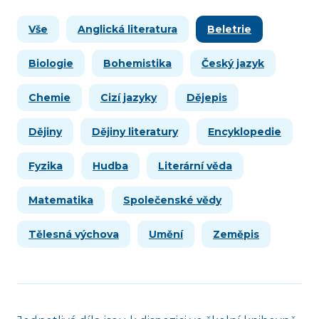
Vše
Anglická literatura
Beletrie
Biologie
Bohemistika
Český jazyk
Chemie
Cizí jazyky
Dějepis
Dějiny
Dějiny literatury
Encyklopedie
Fyzika
Hudba
Literární věda
Matematika
Společenské vědy
Tělesná výchova
Umění
Zeměpis