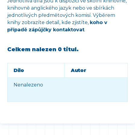
Jednotlivá díla jsou k dispozici ve školní knihovně,
knihovně anglického jazyk nebo ve sbírkách
jednotlivých předmětových komisí. Výběrem
knihy zobrazíte detail, kde zjistíte,
koho v
případě zápůjčky kontaktovat
.
Celkem nalezen
0 titul
.
Dílo
Autor
Nenalezeno