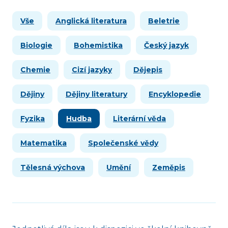
Vše
Anglická literatura
Beletrie
Biologie
Bohemistika
Český jazyk
Chemie
Cizí jazyky
Dějepis
Dějiny
Dějiny literatury
Encyklopedie
Fyzika
Hudba
Literární věda
Matematika
Společenské vědy
Tělesná výchova
Umění
Zeměpis