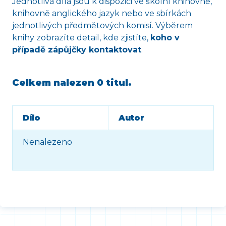
Jednotlivá díla jsou k dispozici ve školní knihovně,
knihovně anglického jazyk nebo ve sbírkách
jednotlivých předmětových komisí. Výběrem
knihy zobrazíte detail, kde zjistíte,
koho v
případě zápůjčky kontaktovat
.
Celkem nalezen
0 titul
.
Dílo
Autor
Nenalezeno