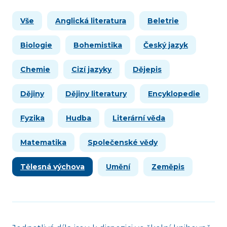
Vše
Anglická literatura
Beletrie
Biologie
Bohemistika
Český jazyk
Chemie
Cizí jazyky
Dějepis
Dějiny
Dějiny literatury
Encyklopedie
Fyzika
Hudba
Literární věda
Matematika
Společenské vědy
Tělesná výchova
Umění
Zeměpis