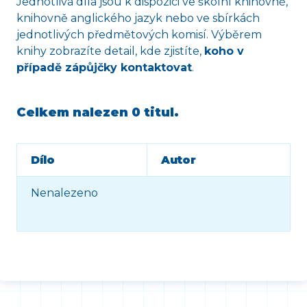
Jednotlivá díla jsou k dispozici ve školní knihovně,
knihovně anglického jazyk nebo ve sbírkách
jednotlivých předmětových komisí. Výběrem
knihy zobrazíte detail, kde zjistíte,
koho v
případě zápůjčky kontaktovat
.
Celkem nalezen
0 titul
.
Dílo
Autor
Nenalezeno