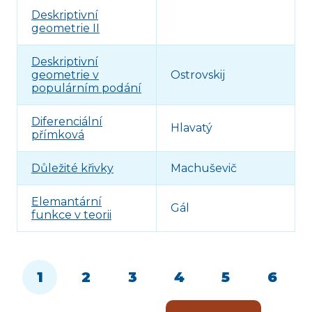
Deskriptivní
geometrie II
Deskriptivní
geometrie v
Ostrovskij
populárním podání
Diferenciální
Hlavatý
přímková
Důležité křivky
Machuševič
Elemantární
Gál
funkce v teorii
1
2
3
4
5
6