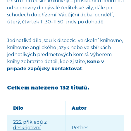
Přístup do české knihovny – prosklenou chodbou
od sborovny do bývalé ředitelské vily, dále po
schodech do přízemí. Výpůjční doba: pondělí,
úterý, čtvrtek 11:30–11:50, jindy po dohodě.
Jednotlivá díla jsou k dispozici ve školní knihovně,
knihovně anglického jazyk nebo ve sbírkách
jednotlivých předmětových komisí. Výběrem
knihy zobrazíte detail, kde zjistíte,
koho v
případě zápůjčky kontaktovat
.
Celkem nalezeno
132 titulů
.
Dílo
Autor
222 příkladů z
deskriptivní
Pethes