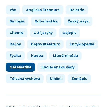
Vše
Anglická literatura
Beletrie
Biologie
Bohemistika
Český jazyk
Chemie
Cizí jazyky
Dějepis
Dějiny
Dějiny literatury
Encyklopedie
Fyzika
Hudba
Literární věda
Matematika
Společenské vědy
Tělesná výchova
Umění
Zeměpis