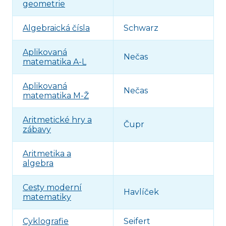
geometrie
Algebraická čísla
Schwarz
Aplikovaná
Nečas
matematika A-L
Aplikovaná
Nečas
matematika M-Ž
Aritmetické hry a
Čupr
zábavy
Aritmetika a
algebra
Cesty moderní
Havlíček
matematiky
Cyklografie
Seifert