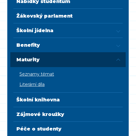
Nabídky studentům
Žákovský parlament
Školní jídelna
Benefity
Maturity
Seznamy témat
Literární díla
Školní knihovna
Zájmové kroužky
Péče o studenty