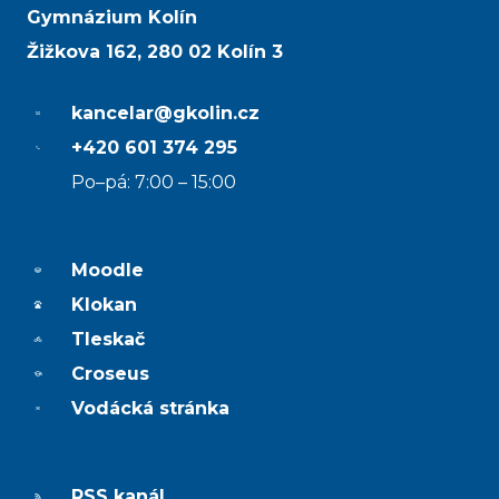
Gymnázium Kolín
Žižkova 162, 280 02 Kolín 3
kancelar@gkolin.cz
+420 601 374 295
Po–pá: 7:00 – 15:00
Moodle
Klokan
Tleskač
Croseus
Vodácká stránka
RSS kanál