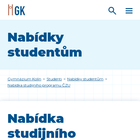
Nabídky
studentům
Gymnázium Kolín
>
Studenti
>
Nabídky studentům
>
Nabídka studijního programu ČZU
Nabídka
studijního