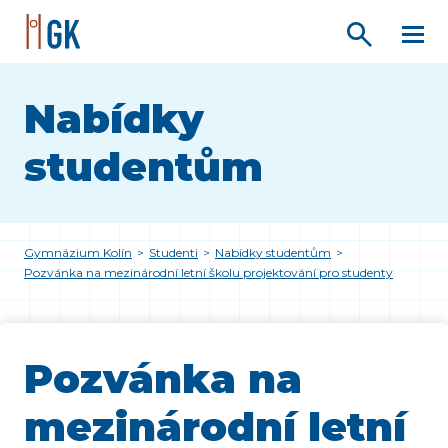
Nabídky
studentům
Gymnázium Kolín
>
Studenti
>
Nabídky studentům
>
Pozvánka na mezinárodní letní školu projektování pro studenty
Pozvánka na
mezinárodní letní