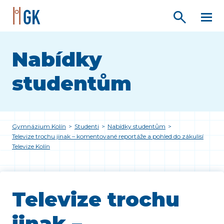
Nabídky
studentům
Gymnázium Kolín
>
Studenti
>
Nabídky studentům
>
Televize trochu jinak – komentované reportáže a pohled do zákulisí
Televize Kolín
Televize trochu
jinak –