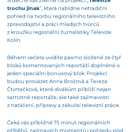
Srdečně vás zveme na projekci „
Televize
trochu jinak
“, která nabídne netradiční
pohled na tvorbu regionálního televizního
zpravodajství a práci mladých tvůrců
z kroužku regionální žurnalistiky Televize
Kolín.
Během večera uvidíte pásmo složené ze čtyř
bloků komentovaných reportáží doplněné o
jeden speciální bonusový blok. Projekcí
budou provázet Anna Brožová a Tereza
Čtvrtečková, které divákům přiblíží nejen
samotné reportáže, ale také zajímavosti
z natáčení, přípravy a zákulisí televizní práce.
Čeká vás přibližně 75 minut regionálních
příběhů, zajímavých momentů i pohledu pod