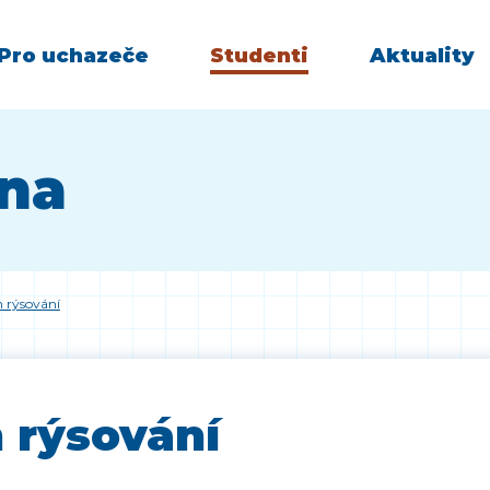
Pro uchazeče
Studenti
Aktuality
vna
n rýsování
 rýsování