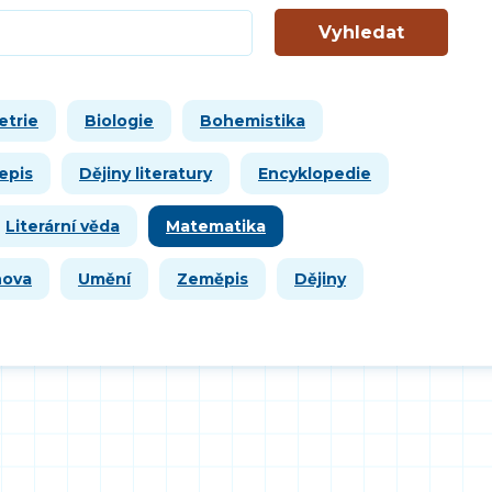
Vyhledat
etrie
Biologie
Bohemistika
epis
Dějiny literatury
Encyklopedie
Literární věda
Matematika
hova
Umění
Zeměpis
Dějiny