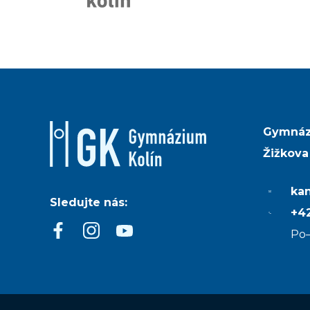
Gymnáz
Žižkova
ka
Sledujte nás:
+42
Po–