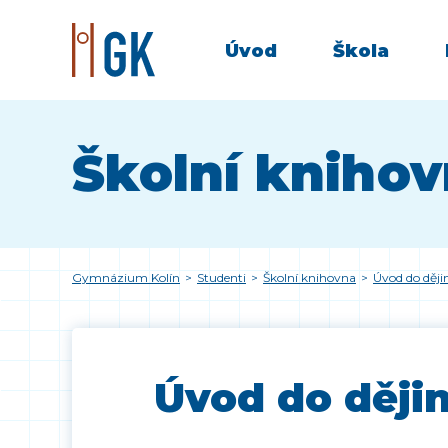
Úvod
Škola
Školní kniho
Gymnázium Kolín
>
Studenti
>
Školní knihovna
>
Úvod do ději
Úvod do dějin