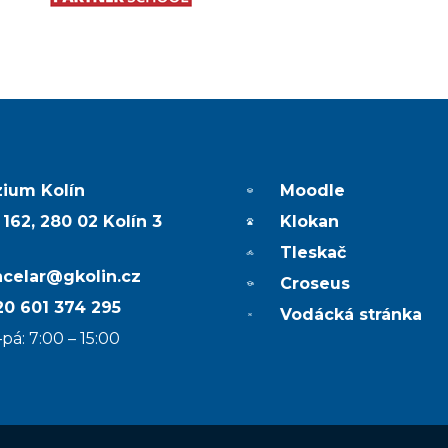
ium Kolín
Moodle
 162, 280 02 Kolín 3
Klokan
Tleskač
ncelar@gkolin.cz
Croseus
0 601 374 295
Vodácká stránka
pá: 7:00 – 15:00