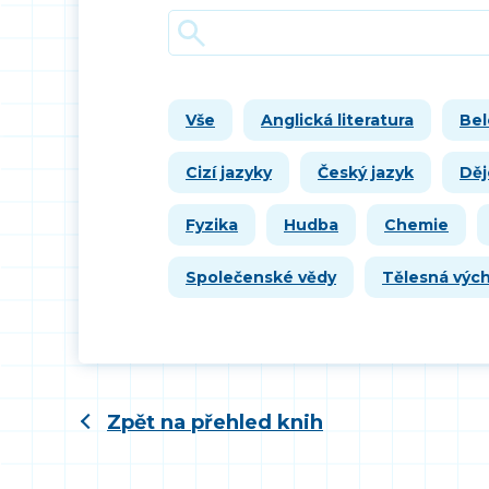
Vše
Anglická literatura
Bel
Cizí jazyky
Český jazyk
Děj
Fyzika
Hudba
Chemie
Společenské vědy
Tělesná výc
Zpět na přehled knih