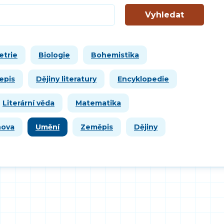
Vyhledat
etrie
Biologie
Bohemistika
epis
Dějiny literatury
Encyklopedie
Literární věda
Matematika
hova
Umění
Zeměpis
Dějiny