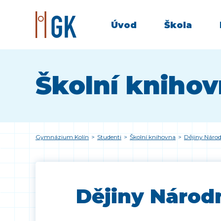
Úvod
Škola
Školní kniho
Gymnázium Kolín
>
Studenti
>
Školní knihovna
>
Dějiny Národ
Dějiny Národn