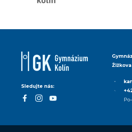
Gymnáz
Žižkova
ka
Sledujte nás:
+42
Po–