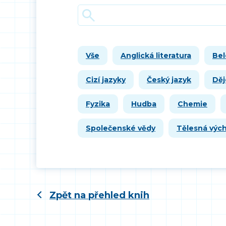
Vše
Anglická literatura
Bel
Cizí jazyky
Český jazyk
Děj
Fyzika
Hudba
Chemie
Společenské vědy
Tělesná výc
Zpět na přehled knih