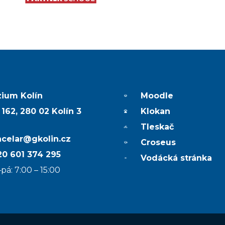
ium Kolín
Moodle
 162, 280 02 Kolín 3
Klokan
Tleskač
ncelar@gkolin.cz
Croseus
0 601 374 295
Vodácká stránka
pá: 7:00 – 15:00