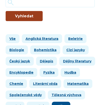
Vyhledat
Vše
Anglická literatura
Beletrie
Biologie
Bohemistika
Cizí jazyky
Český jazyk
Dějepis
Dějiny literatury
Encyklopedie
Fyzika
Hudba
Chemie
Literární věda
Matematika
Společenské vědy
Tělesná výchova