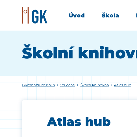
Úvod
Škola
Školní kniho
Gymnázium Kolín
>
Studenti
>
Školní knihovna
>
Atlas hub
Atlas hub