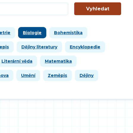
Vyhledat
etrie
Biologie
Bohemistika
epis
Dějiny literatury
Encyklopedie
Literární věda
Matematika
hova
Umění
Zeměpis
Dějiny