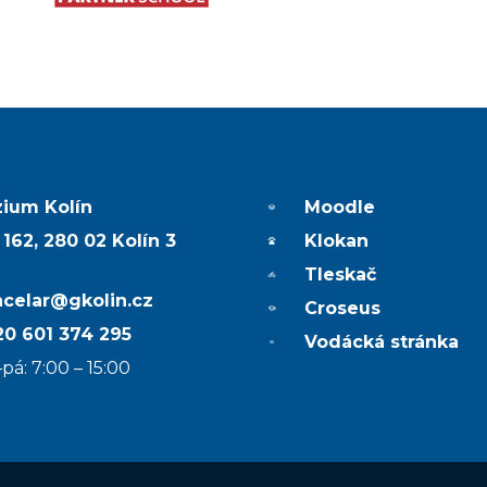
ium Kolín
Moodle
 162, 280 02 Kolín 3
Klokan
Tleskač
ncelar@gkolin.cz
Croseus
0 601 374 295
Vodácká stránka
pá: 7:00 – 15:00