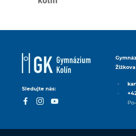
Gymnáz
Žižkova
ka
Sledujte nás:
+42
Po–