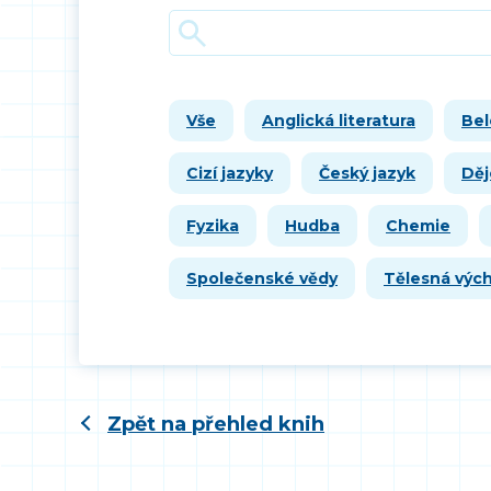
Vše
Anglická literatura
Bel
Cizí jazyky
Český jazyk
Děj
Fyzika
Hudba
Chemie
Společenské vědy
Tělesná výc
Zpět na přehled knih