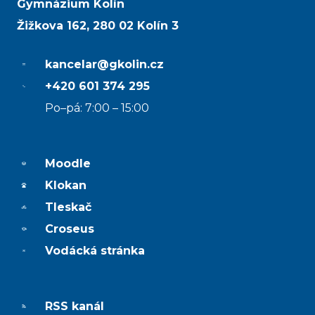
Gymnázium Kolín
Žižkova 162, 280 02 Kolín 3
kancelar@gkolin.cz
+420 601 374 295
Po–pá: 7:00 – 15:00
Moodle
Klokan
Tleskač
Croseus
Vodácká stránka
RSS kanál