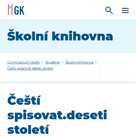
Školní knihovna
Gymnázium Kolín
>
Studenti
>
Školní knihovna
>
Čeští spisovat.deseti století
Čeští
spisovat.deseti
století