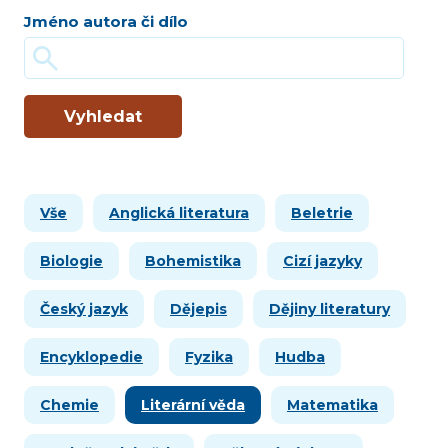
Jméno autora či dílo
Vyhledat
Vše
Anglická literatura
Beletrie
Biologie
Bohemistika
Cizí jazyky
Český jazyk
Dějepis
Dějiny literatury
Encyklopedie
Fyzika
Hudba
Chemie
Literární věda
Matematika