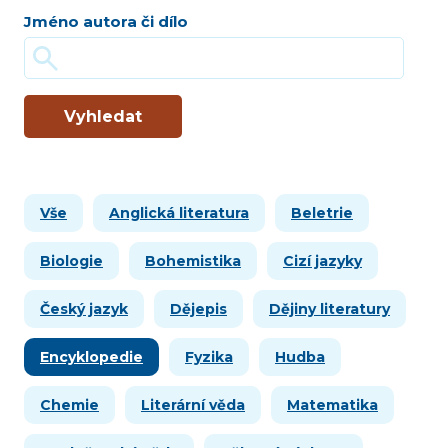
Jméno autora či dílo
Vyhledat
Vše
Anglická literatura
Beletrie
Biologie
Bohemistika
Cizí jazyky
Český jazyk
Dějepis
Dějiny literatury
Encyklopedie
Fyzika
Hudba
Chemie
Literární věda
Matematika