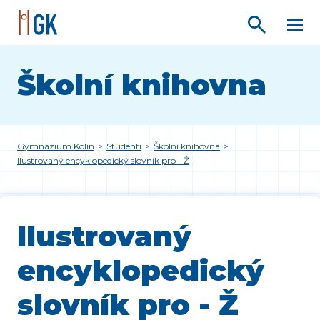
Školní knihovna
Gymnázium Kolín
>
Studenti
>
Školní knihovna
>
Ilustrovaný encyklopedický slovník pro - Ž
Ilustrovaný
encyklopedický
slovník pro - Ž