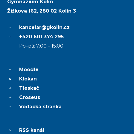
Gymnázium Kolín
Žižkova 162, 280 02 Kolín 3
kancelar@gkolin.cz
+420 601 374 295
Po–pá: 7:00 – 15:00
Moodle
Klokan
Tleskač
Croseus
Vodácká stránka
RSS kanál