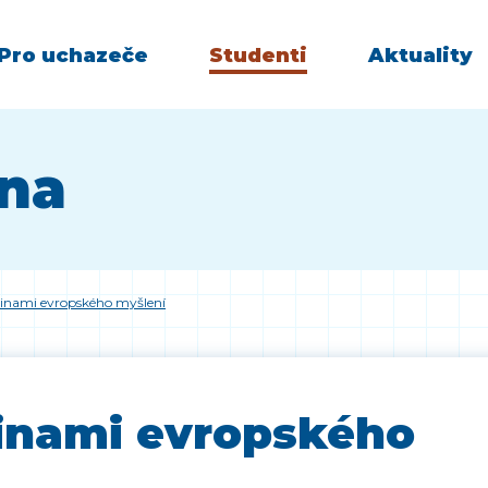
Pro uchazeče
Studenti
Aktuality
vna
jinami evropského myšlení
inami evropského