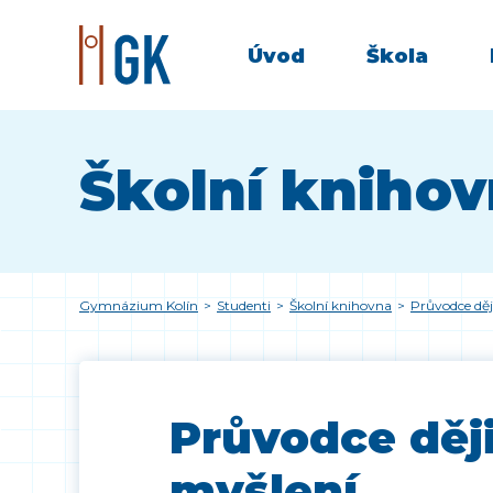
Úvod
Škola
Školní kniho
Gymnázium Kolín
>
Studenti
>
Školní knihovna
>
Průvodce dě
Průvodce děj
myšlení