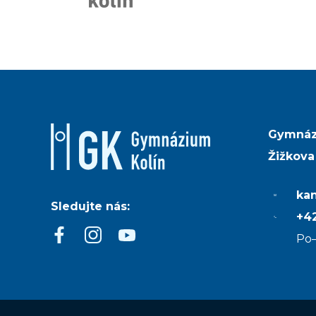
Gymnáz
Žižkova
ka
Sledujte nás:
+42
Po–