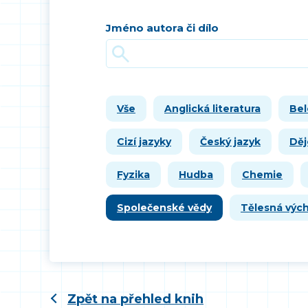
Jméno autora či dílo
Vše
Anglická literatura
Bel
Cizí jazyky
Český jazyk
Děj
Fyzika
Hudba
Chemie
Společenské vědy
Tělesná výc
Zpět na přehled knih