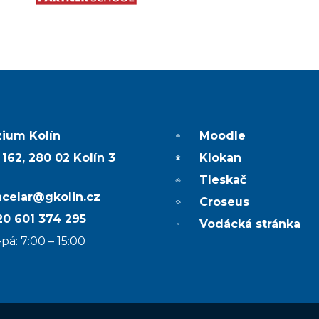
ium Kolín
Moodle
 162, 280 02 Kolín 3
Klokan
Tleskač
ncelar@gkolin.cz
Croseus
0 601 374 295
Vodácká stránka
pá: 7:00 – 15:00