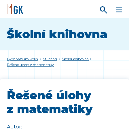
Školní knihovna
Gymnázium Kolín
>
Studenti
>
Školní knihovna
>
Řešené úlohy z matematiky
Řešené úlohy
z matematiky
Autor: