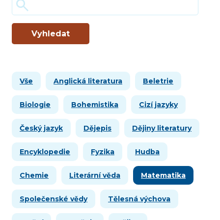
Vyhledat
Vše
Anglická literatura
Beletrie
Biologie
Bohemistika
Cizí jazyky
Český jazyk
Dějepis
Dějiny literatury
Encyklopedie
Fyzika
Hudba
Chemie
Literární věda
Matematika
Společenské vědy
Tělesná výchova