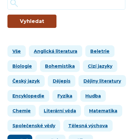
Vyhledat
Vše
Anglická literatura
Beletrie
Biologie
Bohemistika
Cizí jazyky
Český jazyk
Dějepis
Dějiny literatury
Encyklopedie
Fyzika
Hudba
Chemie
Literární věda
Matematika
Společenské vědy
Tělesná výchova