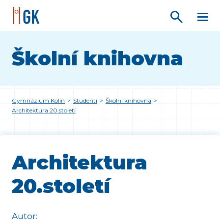
Školní knihovna
Gymnázium Kolín
>
Studenti
>
Školní knihovna
>
Architektura 20.století
Architektura
20.století
Autor: