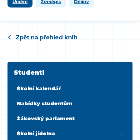
Umění
Zeměpis
Dějiny
Zpět na přehled knih
Studenti
Školní kalendář
Nabídky studentům
Žákovský parlament
Školní jídelna