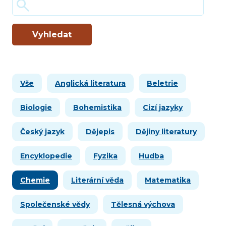
Vyhledat
Vše
Anglická literatura
Beletrie
Biologie
Bohemistika
Cizí jazyky
Český jazyk
Dějepis
Dějiny literatury
Encyklopedie
Fyzika
Hudba
Chemie
Literární věda
Matematika
Společenské vědy
Tělesná výchova