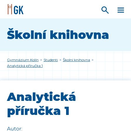
Školní knihovna
Gymnázium Kolín
>
Studenti
>
Školní knihovna
>
Analytická příručka 1
Analytická
příručka 1
Autor: