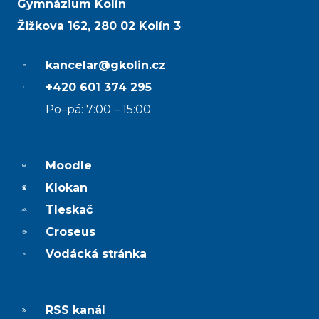
Gymnázium Kolín
Žižkova 162, 280 02 Kolín 3
kancelar@gkolin.cz
+420 601 374 295
Po–pá: 7:00 – 15:00
Moodle
Klokan
Tleskač
Croseus
Vodácká stránka
RSS kanál