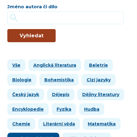
Jméno autora či dílo
Vyhledat
Vše
Anglická literatura
Beletrie
Biologie
Bohemistika
Cizí jazyky
Český jazyk
Dějepis
Dějiny literatury
Encyklopedie
Fyzika
Hudba
Chemie
Literární věda
Matematika