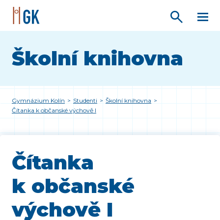
Školní knihovna
Gymnázium Kolín
>
Studenti
>
Školní knihovna
>
Čítanka k občanské výchově I
Čítanka
k občanské
výchově I