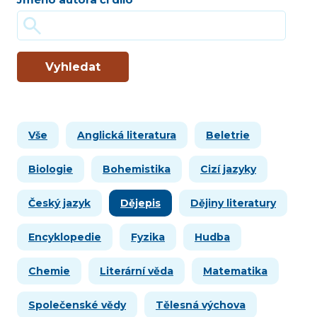
Vyhledat
Vše
Anglická literatura
Beletrie
Biologie
Bohemistika
Cizí jazyky
Český jazyk
Dějepis
Dějiny literatury
Encyklopedie
Fyzika
Hudba
Chemie
Literární věda
Matematika
Společenské vědy
Tělesná výchova