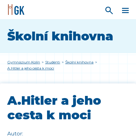
Školní knihovna
Gymnázium Kolín
>
Studenti
>
Školní knihovna
>
A.Hitler a jeho cesta k moci
A.Hitler a jeho
cesta k moci
Autor: