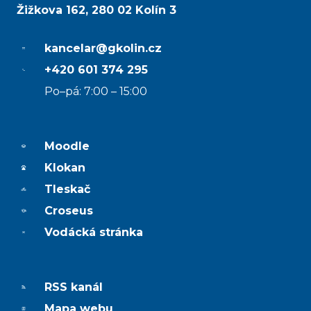
Žižkova 162, 280 02 Kolín 3
kancelar@gkolin.cz
+420 601 374 295
Po–pá: 7:00 – 15:00
Moodle
Klokan
Tleskač
Croseus
Vodácká stránka
RSS kanál
Mapa webu