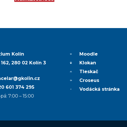
ium Kolín
Moodle
 162, 280 02 Kolín 3
Klokan
Tleskač
ncelar@gkolin.cz
Croseus
0 601 374 295
Vodácká stránka
pá: 7:00 – 15:00