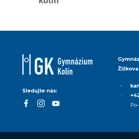
Gymnáz
Žižkova
ka
Sledujte nás:
+42
Po–