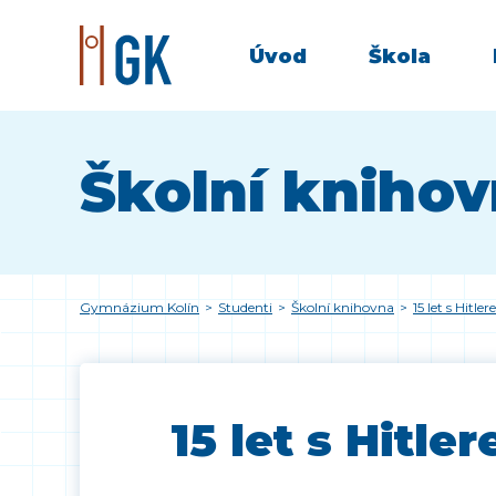
Úvod
Škola
Školní kniho
Gymnázium Kolín
>
Studenti
>
Školní knihovna
>
15 let s Hitle
15 let s Hitle