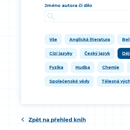
Jméno autora či dílo
Vše
Anglická literatura
Bel
Cizí jazyky
Český jazyk
Děj
Fyzika
Hudba
Chemie
Společenské vědy
Tělesná výc
Zpět na přehled knih