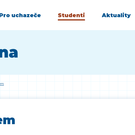
Pro uchazeče
Studenti
Aktuality
vna
rem
rem