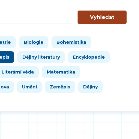
Vyhledat
etrie
Biologie
Bohemistika
epis
Dějiny literatury
Encyklopedie
Literární věda
Matematika
hova
Umění
Zeměpis
Dějiny