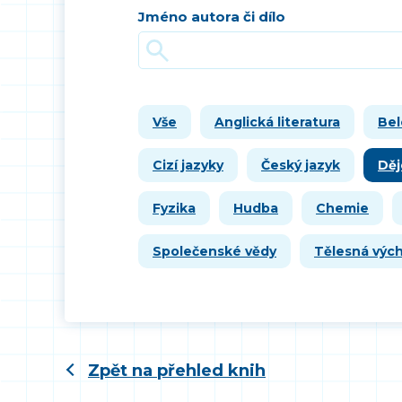
Jméno autora či dílo
Vše
Anglická literatura
Bel
Cizí jazyky
Český jazyk
Děj
Fyzika
Hudba
Chemie
Společenské vědy
Tělesná výc
Zpět na přehled knih