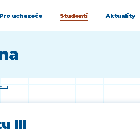
Pro uchazeče
Studenti
Aktuality
vna
u III
u III