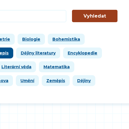
Vyhledat
etrie
Biologie
Bohemistika
epis
Dějiny literatury
Encyklopedie
Literární věda
Matematika
hova
Umění
Zeměpis
Dějiny