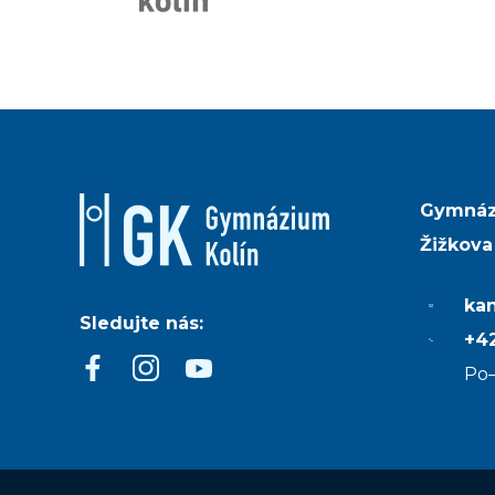
Gymnáz
Žižkova
ka
Sledujte nás:
+42
Po–