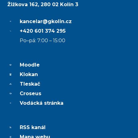
Žižkova 162, 280 02 Kolín 3
kancelar@gkolin.cz
+420 601 374 295
Po–pá: 7:00 – 15:00
Moodle
Klokan
Tleskač
Croseus
Vodácká stránka
RSS kanál
Mapa webu