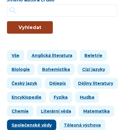
Vyhledat
Vše
Anglická literatura
Beletrie
Biologie
Bohemistika
Cizí jazyky
Český jazyk
Dějepis
Dějiny literatury
Encyklopedie
Fyzika
Hudba
Chemie
Literární věda
Matematika
Společenské vědy
Tělesná výchova