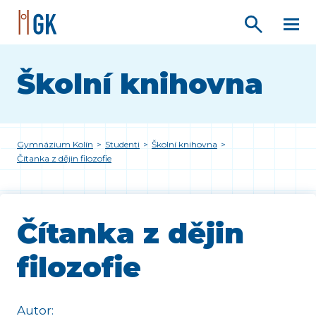
Školní knihovna
Gymnázium Kolín
>
Studenti
>
Školní knihovna
>
Čítanka z dějin filozofie
Čítanka z dějin
filozofie
Autor: