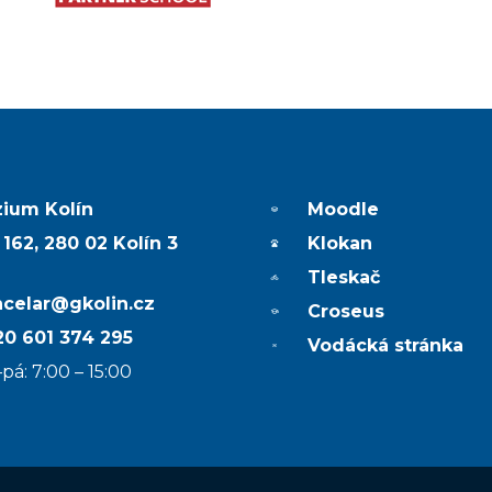
ium Kolín
Moodle
 162, 280 02 Kolín 3
Klokan
Tleskač
ncelar@gkolin.cz
Croseus
0 601 374 295
Vodácká stránka
pá: 7:00 – 15:00