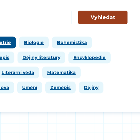
Vyhledat
etrie
Biologie
Bohemistika
epis
Dějiny literatury
Encyklopedie
Literární věda
Matematika
hova
Umění
Zeměpis
Dějiny