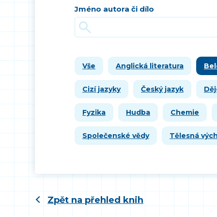
Jméno autora či dílo
Vše
Anglická literatura
Bel
Cizí jazyky
Český jazyk
Děj
Fyzika
Hudba
Chemie
Společenské vědy
Tělesná výc
Zpět na přehled knih