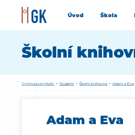
Úvod
Škola
Školní kniho
Gymnázium Kolín
>
Studenti
>
Školní knihovna
>
Adam a Eva
Adam a Eva