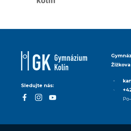
Gymnáz
Žižkova
ka
Sledujte nás:
+42
Po–